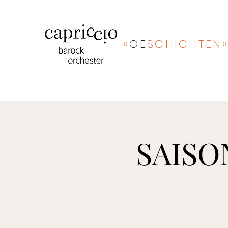
«
GE
SCHICHTEN
SAISO