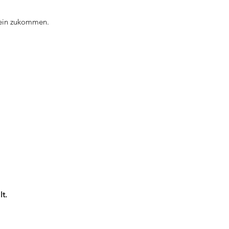
chein zukommen.
lt.