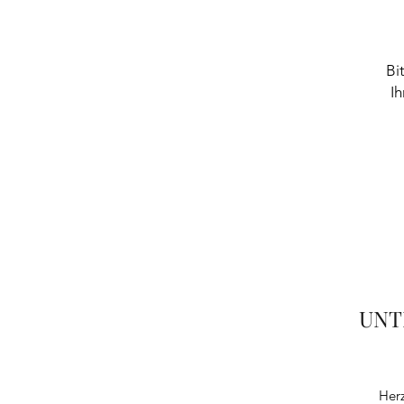
Bi
Ih
UNT
Herz