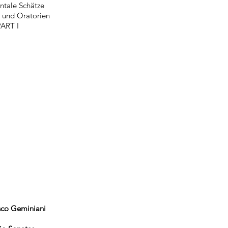
ntale
Schätze
 und Oratorien
PART I
sco Geminiani