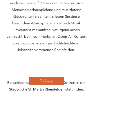
auch ins Freie auf Plätze und Gärten, wo sich
Menschen schauspielend und musizierend
Geschichten erzählten. Erleben Sie diese
besondere Atmosphäre, in der sich Musik
unverstärkt mit sanften Naturgeräuschen
vermischt, beim sommerlichen Open-Air-Konzert
von Capriccio in der geschichtsträchtigen
Johanniterkommende Rheinfelden. ​
Tickets
Bei schlechter Witterung wird das Konzert in der
Stadtkirche St. Martin Rheinfelden stattfinden.