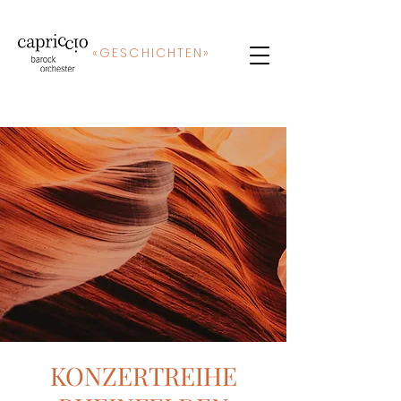
«
GE
SCHICHTEN»
KONZERTREIHE