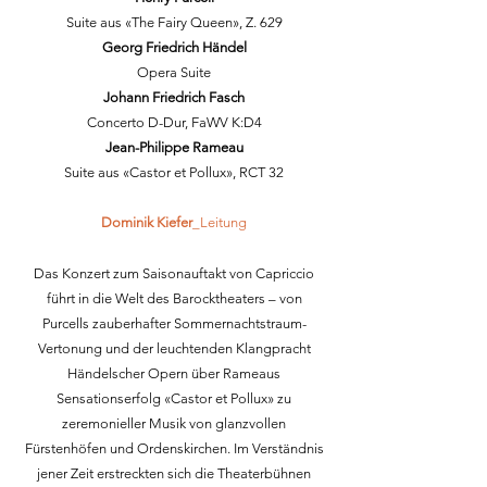
Suite aus «The Fairy Queen», Z. 629
Georg Friedrich Händel
Opera Suite
Johann Friedrich Fasch
Concerto D-Dur, FaWV K:D4
Jean-Philippe Rameau
Suite aus «Castor et Pollux», RCT 32
Dominik Kiefer
_Leitung
Das Konzert zum Saisonauftakt von Capriccio
führt in die Welt des Barocktheaters – von
Purcells zauberhafter Sommernachtstraum-
Vertonung und der leuchtenden Klangpracht
Händelscher Opern über Rameaus
Sensationserfolg «Castor et Pollux» zu
zeremonieller Musik von glanzvollen
Fürstenhöfen und Ordenskirchen. Im Verständnis
jener Zeit erstreckten sich die Theaterbühnen