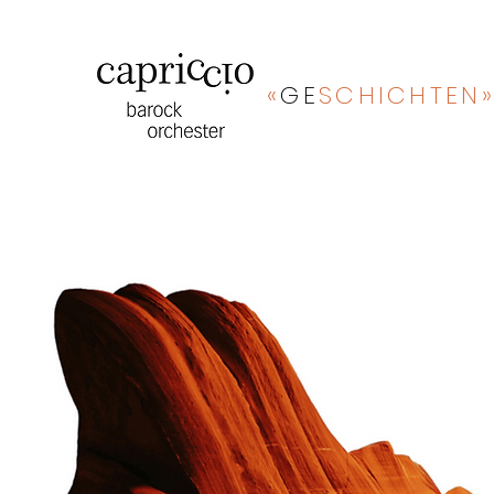
«
GE
SCHICHTEN