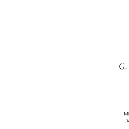
G.
Mi
​D