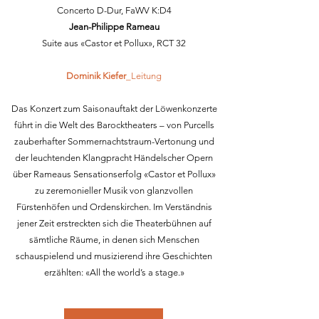
Concerto D-Dur, FaWV K:D4
Jean-Philippe Rameau
Suite aus «Castor et Pollux», RCT 32
Dominik Kiefer
_Leitung
Das Konzert zum Saisonauftakt der Löwenkonzerte
führt in die Welt des Barocktheaters – von Purcells
zauberhafter Sommernachtstraum-Vertonung und
der leuchtenden Klangpracht Händelscher Opern
über Rameaus Sensationserfolg «Castor et Pollux»
zu zeremonieller Musik von glanzvollen
Fürstenhöfen und Ordenskirchen. Im Verständnis
jener Zeit erstreckten sich die Theaterbühnen auf
sämtliche Räume, in denen sich Menschen
schauspielend und musizierend ihre Geschichten
erzählten: «All the world’s a stage.»