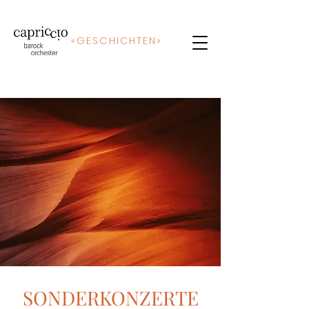
«
GE
SCHICHTEN»
SONDERKONZERTE