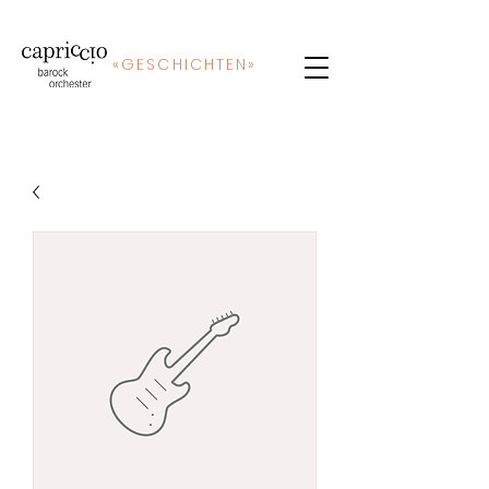
«
GE
SCHICHTEN»