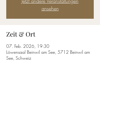
Jetzt andere Veranstaltungen
ansehen
Zeit & Ort
07. Feb. 2026, 19:30
Löwensaal Beinwil am See, 5712 Beinwil am
See, Schweiz
Diese Veranstaltung teilen
T.
+41 61 813 34 13