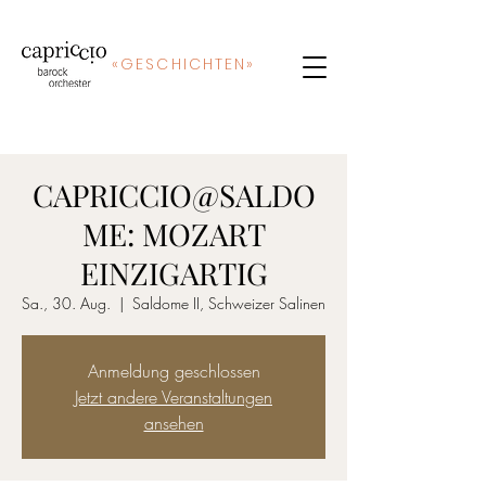
«
GE
SCHICHTEN»
CAPRICCIO@SALDO
ME: MOZART
EINZIGARTIG
Sa., 30. Aug.
  |  
Saldome II, Schweizer Salinen
Anmeldung geschlossen
Jetzt andere Veranstaltungen
ansehen