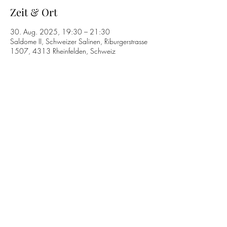
Zeit & Ort
30. Aug. 2025, 19:30 – 21:30
Saldome II, Schweizer Salinen, Riburgerstrasse
1507, 4313 Rheinfelden, Schweiz
Diese Veranstaltung teilen
T.
+41 61 813 34 13
Datenschutzerklärung
©2026 by Capriccio Barockorchester.