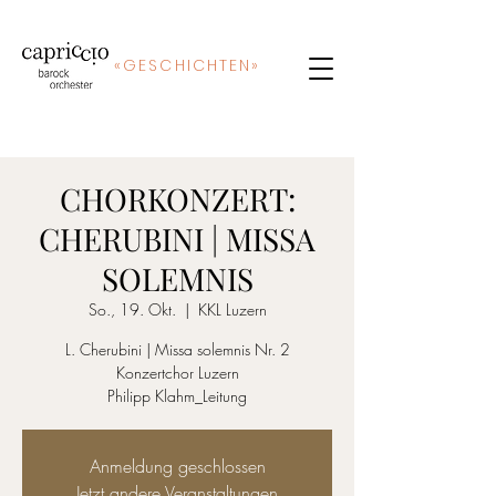
«
GE
SCHICHTEN»
CHORKONZERT:
CHERUBINI | MISSA
SOLEMNIS
So., 19. Okt.
  |  
KKL Luzern
L. Cherubini | Missa solemnis Nr. 2
Konzertchor Luzern
Philipp Klahm_Leitung
Anmeldung geschlossen
Jetzt andere Veranstaltungen