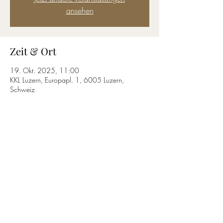
ansehen
Zeit & Ort
19. Okt. 2025, 11:00
KKL Luzern, Europapl. 1, 6005 Luzern,
Schweiz
Diese Veranstaltung teilen
T.
+41 61 813 34 13