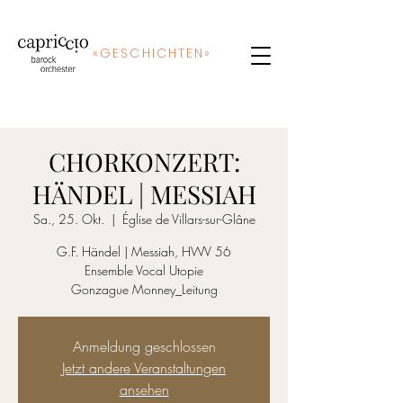
«
GE
SCHICHTEN»
CHORKONZERT:
HÄNDEL | MESSIAH
Sa., 25. Okt.
  |  
Église de Villars-sur-Glâne
G.F. Händel | Messiah, HWV 56
Ensemble Vocal Utopie
Gonzague Monney_Leitung
Anmeldung geschlossen
Jetzt andere Veranstaltungen
ansehen