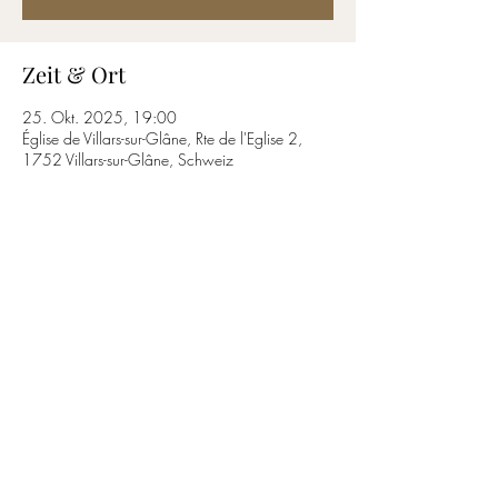
Zeit & Ort
25. Okt. 2025, 19:00
Église de Villars-sur-Glâne, Rte de l'Eglise 2,
1752 Villars-sur-Glâne, Schweiz
Diese Veranstaltung teilen
T.
+41 61 813 34 13
Datenschutzerklärung