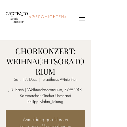
«
GE
SCHICHTEN»
CHORKONZERT:
WEIHNACHTSORATO
RIUM
Sa., 13. Dez.
  |  
Stadthaus Winterthur
J.S. Bach | Weihnachtsoratorium, BWV 248
Kammerchor Zürcher Unterland
Philipp Klahm_Leitung
Anmeldung geschlossen
Jetzt andere Veranstaltungen