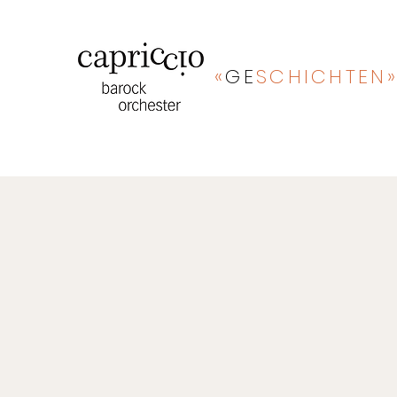
«
GE
SCHICHTEN