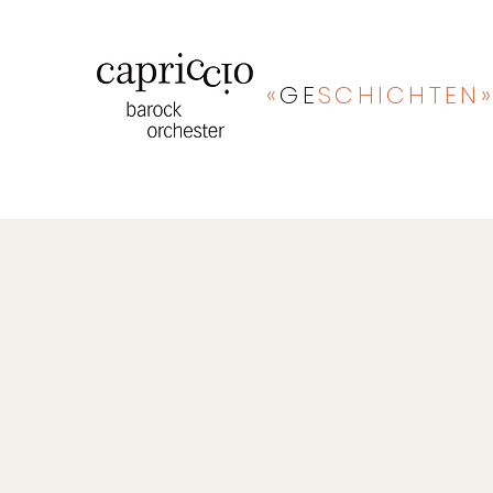
«
GE
SCHICHTEN