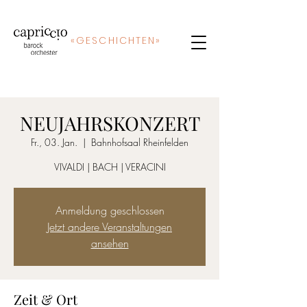
«
GE
SCHICHTEN»
NEUJAHRSKONZERT
Fr., 03. Jan.
  |  
Bahnhofsaal Rheinfelden
VIVALDI | BACH | VERACINI
Anmeldung geschlossen
Jetzt andere Veranstaltungen
ansehen
Zeit & Ort