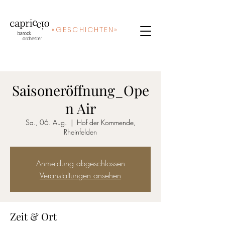
«
GE
SCHICHTEN»
Saisoneröffnung_Ope
n Air
Sa., 06. Aug.
  |  
Hof der Kommende,
Rheinfelden
Anmeldung abgeschlossen
Veranstaltungen ansehen
Zeit & Ort