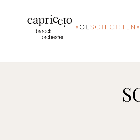
«
GE
SCHICHTEN
S