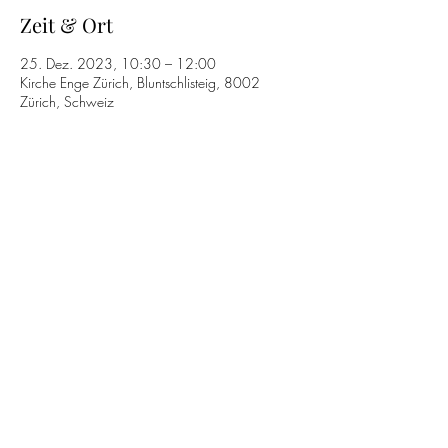
Zeit & Ort
25. Dez. 2023, 10:30 – 12:00
Kirche Enge Zürich, Bluntschlisteig, 8002
Zürich, Schweiz
Diese Veranstaltung teilen
T.
+41 61 813 34 13
Datenschutzerklärung
©2026 by Capriccio Barockorchester.