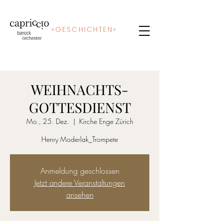
«
GE
SCHICHTEN»
WEIHNACHTS-
GOTTESDIENST
Mo., 25. Dez.
  |  
Kirche Enge Zürich
Henry Moderlak_Trompete
Anmeldung geschlossen
Jetzt andere Veranstaltungen
ansehen