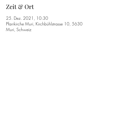
Zeit & Ort
25. Dez. 2021, 10:30
Pfarrkirche Muri, Kirchbühlstrasse 10, 5630
Muri, Schweiz
Diese Veranstaltung teilen
T.
+41 61 813 34 13
Datenschutzerklärung
©2026 by Capriccio Barockorchester.