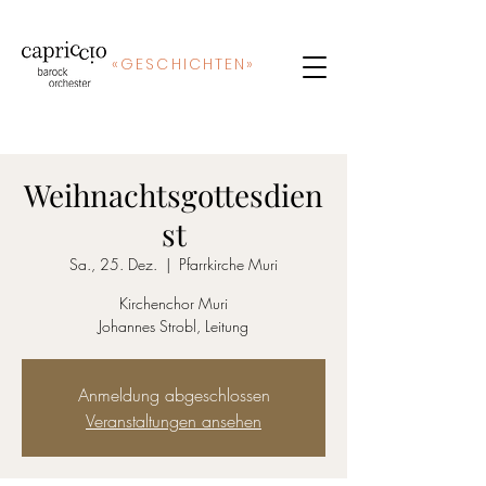
«
GE
SCHICHTEN»
Weihnachtsgottesdien
st
Sa., 25. Dez.
  |  
Pfarrkirche Muri
Kirchenchor Muri
Johannes Strobl, Leitung
Anmeldung abgeschlossen
Veranstaltungen ansehen