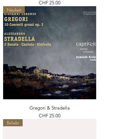
Preis
CHF 25.00
Neuheit
Gregori & Stradella
Preis
CHF 25.00
Beliebt