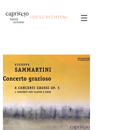
«
GE
SCHICHTEN»